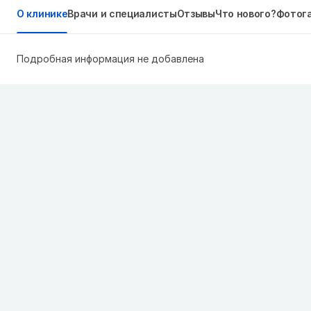
О клинике
Врачи и специалисты
Отзывы
Что нового?
Фотог
Подробная информация не добавлена