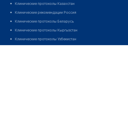
Клинические протоколы Казахстан
Клинические рекомендации Россия
Клинические протоколы Беларусь
Клинические протоколы Кыргызстан
Клинические протоколы Узбекистан
Клинические протоколы диагностики и лечения
Стоматология "FAMILY DENTA"
Обзоры мировой медицинской периодики
Позвонить
Заболевания: обзорные статьи
Новости здравоохранения
Медикаменты
Лабораторные показатели
Медицинские термины
Мобильные приложения
клиникам
МИС для клиники