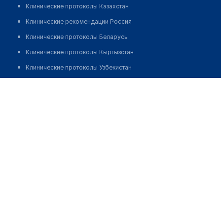
Клинические протоколы Казахстан
Клинические рекомендации Россия
Клинические протоколы Беларусь
Клинические протоколы Кыргызстан
Клинические протоколы Узбекистан
Клинические протоколы диагностики и лечения
Клиника DR. SEYTZHAPPAROVNA
Обзоры мировой медицинской периодики
Позвонить
Заболевания: обзорные статьи
Новости здравоохранения
Медикаменты
Лабораторные показатели
Медицинские термины
Мобильные приложения
клиникам
МИС для клиники