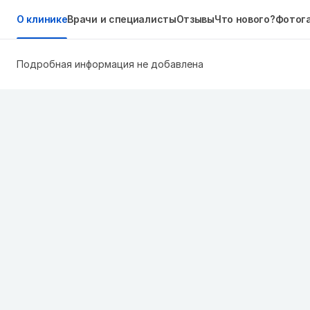
О клинике
Врачи и специалисты
Отзывы
Что нового?
Фотог
Подробная информация не добавлена