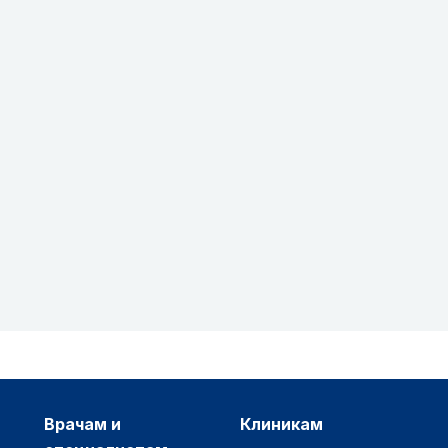
врачам и
клиникам