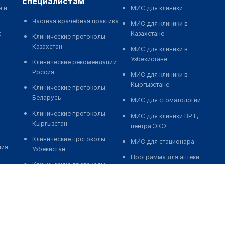
специалистам
й и
МИС для клиники
Частная врачебная практика
МИС для клиники в
к
Казахстане
Клинические протоколы
Казахстан
МИС для клиники в
Узбекистане
Клинические рекомендации
Россия
МИС для клиники в
Кыргызстане
Клинические протоколы
Беларусь
МИС для стоматологии
Клинические протоколы
МИС для клиники ВРТ,
Кыргызстан
центра ЭКО
Клинические протоколы
МИС для стационара
ния
Узбекистан
Программа для аптеки
Клинические протоколы
Автоматизация блока
диагностики и лечения
питания
Обзоры мировой
Реклама и продвижение
медицинской периодики
клиник
Заболевания: обзорные
Разработка сайта клиники