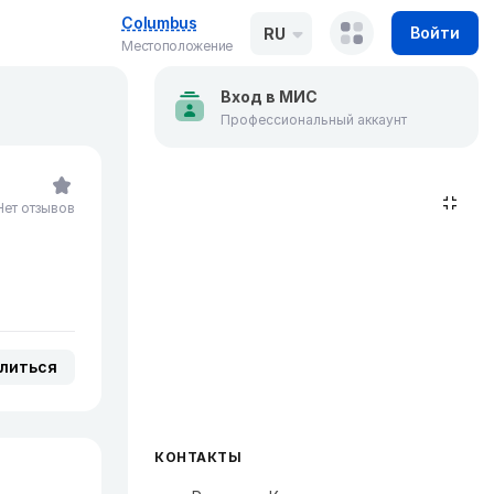
Columbus
Войти
RU
Местоположение
Вход в МИС
Профессиональный аккаунт
Нет отзывов
литься
КОНТАКТЫ