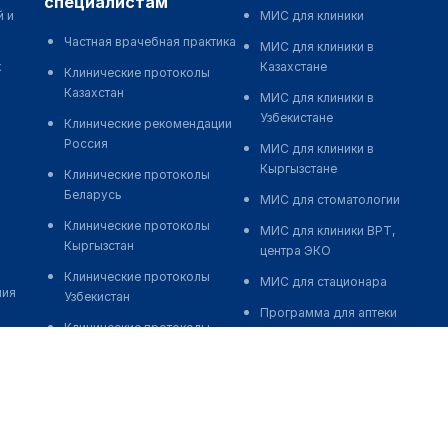
специалистам
й и
МИС для клиники
Частная врачебная практика
МИС для клиники в
к
Казахстане
Клинические протоколы
Казахстан
МИС для клиники в
Узбекистане
Клинические рекомендации
Россия
МИС для клиники в
Кыргызстане
Клинические протоколы
Беларусь
МИС для стоматологии
Клинические протоколы
МИС для клиники ВРТ,
Кыргызстан
центра ЭКО
Клинические протоколы
МИС для стационара
ния
Узбекистан
Программа для аптеки
Клинические протоколы
Автоматизация блока
диагностики и лечения
питания
Обзоры мировой
Реклама и продвижение
медицинской периодики
клиник
Заболевания: обзорные
Разработка сайта клиники