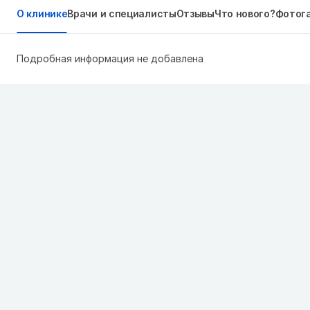
О клинике
Врачи и специалисты
Отзывы
Что нового?
Фотог
Подробная информация не добавлена