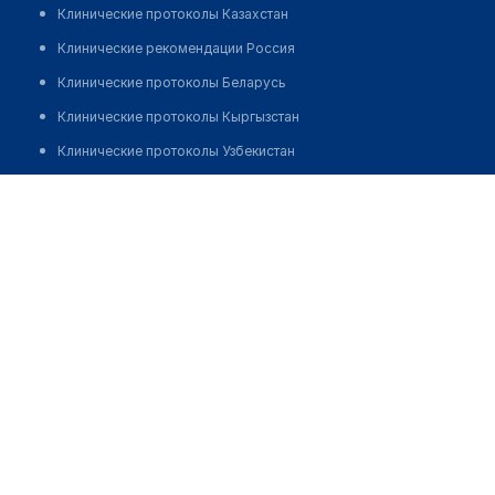
Клинические протоколы Казахстан
Клинические рекомендации Россия
Клинические протоколы Беларусь
Клинические протоколы Кыргызстан
Клинические протоколы Узбекистан
Клинические протоколы диагностики и лечения
Медицинский центр "NEURO & LIFE"
Обзоры мировой медицинской периодики
Позвонить
Заболевания: обзорные статьи
Новости здравоохранения
Медикаменты
Лабораторные показатели
Медицинские термины
Мобильные приложения
клиникам
МИС для клиники