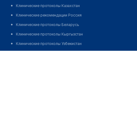
Клинические протоколы Казахстан
Клинические рекомендации Россия
Клинические протоколы Беларусь
Клинические протоколы Кыргызстан
Клинические протоколы Узбекистан
Клинические протоколы диагностики и лечения
Стоматологический кабинет на Фадеева
Обзоры мировой медицинской периодики
Позвонить
Заболевания: обзорные статьи
Новости здравоохранения
Медикаменты
Лабораторные показатели
Медицинские термины
Мобильные приложения
клиникам