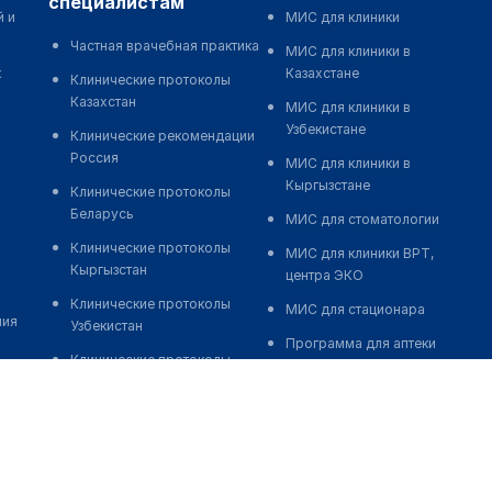
специалистам
й и
МИС для клиники
Частная врачебная практика
МИС для клиники в
к
Казахстане
Клинические протоколы
Казахстан
МИС для клиники в
Узбекистане
Клинические рекомендации
Россия
МИС для клиники в
Кыргызстане
Клинические протоколы
Беларусь
МИС для стоматологии
Клинические протоколы
МИС для клиники ВРТ,
Кыргызстан
центра ЭКО
Клинические протоколы
МИС для стационара
ния
Узбекистан
Программа для аптеки
Клинические протоколы
Автоматизация блока
диагностики и лечения
питания
Обзоры мировой
Реклама и продвижение
медицинской периодики
клиник
Заболевания: обзорные
Разработка сайта клиники