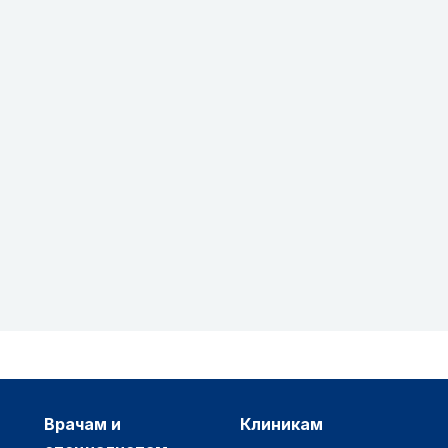
врачам и
клиникам