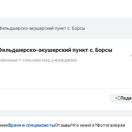
Фельдшерско-акушерский пункт с. Борсы
Фельдшерско-акушерский пункт с. Борсы
Районные
сельские мед.учреждения
Поде
нике
Врачи и специалисты
Отзывы
Что нового?
Фотогалерея