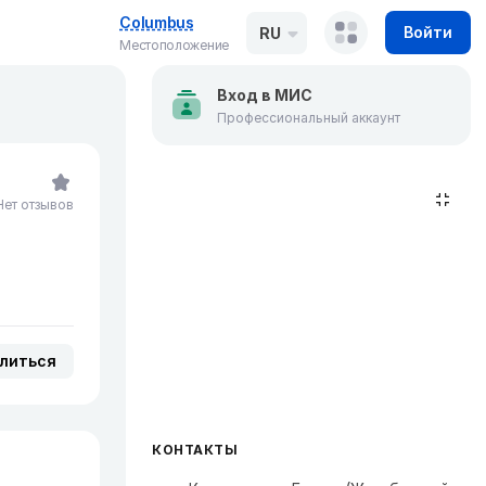
Columbus
Войти
RU
Местоположение
Вход в МИС
Профессиональный аккаунт
Нет отзывов
литься
КОНТАКТЫ