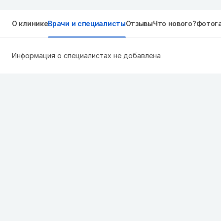
О клинике
Врачи и специалисты
Отзывы
Что нового?
Фотог
Информация о специалистах не добавлена