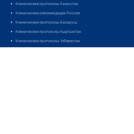
Клинические протоколы Казахстан
Клинические рекомендации Россия
Клинические протоколы Беларусь
Клинические протоколы Кыргызстан
Клинические протоколы Узбекистан
Клинические протоколы диагностики и лечения
Медицинская компания "ИНВИТРО" на Яблочкова
Обзоры мировой медицинской периодики
Позвонить
Заболевания: обзорные статьи
Новости здравоохранения
Медикаменты
Лабораторные показатели
Медицинские термины
Мобильные приложения
клиникам
МИС для клиники