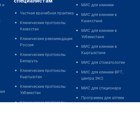
специалистам
й и
МИС для клиники
Частная врачебная практика
МИС для клиники в
к
Казахстане
Клинические протоколы
Казахстан
МИС для клиники в
Узбекистане
Клинические рекомендации
Россия
МИС для клиники в
Кыргызстане
Клинические протоколы
Беларусь
МИС для стоматологии
Клинические протоколы
МИС для клиники ВРТ,
Кыргызстан
центра ЭКО
Клинические протоколы
МИС для стационара
ния
Узбекистан
Программа для аптеки
Клинические протоколы
Автоматизация блока
диагностики и лечения
питания
Обзоры мировой
Реклама и продвижение
медицинской периодики
клиник
Заболевания: обзорные
Разработка сайта клиники