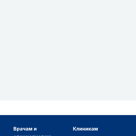
врачам и
клиникам