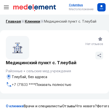
Columbus
Местоположение
Главная
Клиники
Медицинский пункт с. Тлеубай
Нет отзывов
Медицинский пункт с. Тлеубай
Районные
сельские мед.учреждения
Тлеубай, без адреса
+7 (71833 ****
Показать полностью
О клинике
Врачи и специалисты
Отзывы
Что нового?
Фотог