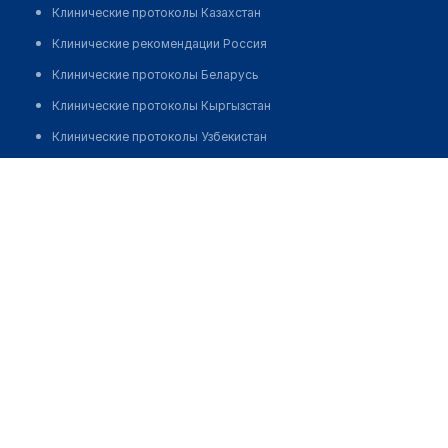
Клинические протоколы Казахстан
Клинические рекомендации Россия
Клинические протоколы Беларусь
Клинические протоколы Кыргызстан
Клинические протоколы Узбекистан
Клинические протоколы диагностики и лечения
Медицинский пункт с. Тлеубай
Обзоры мировой медицинской периодики
Позвонить
Заболевания: обзорные статьи
Новости здравоохранения
Медикаменты
Лабораторные показатели
Медицинские термины
Мобильные приложения
клиникам
МИС для клиники