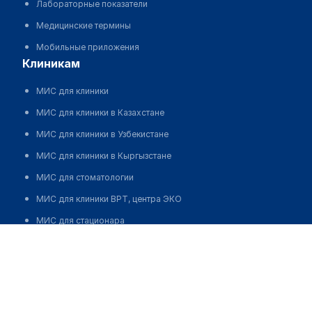
Лабораторные показатели
Медицинские термины
Мобильные приложения
клиникам
МИС для клиники
МИС для клиники в Казахстане
МИС для клиники в Узбекистане
МИС для клиники в Кыргызстане
МИС для стоматологии
МИС для клиники ВРТ, центра ЭКО
МИС для стационара
Стоматологическая клиника "СТОМАДЕУС" на Большом
Программа для аптеки
проспекте П.С.
Автоматизация блока питания
Позвонить
Реклама и продвижение клиник
Разработка сайта клиники