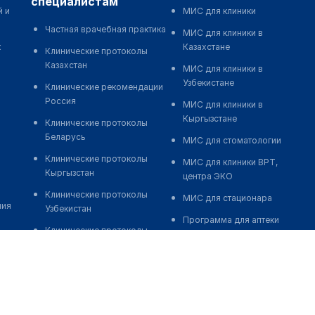
специалистам
й и
МИС для клиники
Частная врачебная практика
МИС для клиники в
к
Казахстане
Клинические протоколы
Казахстан
МИС для клиники в
Узбекистане
Клинические рекомендации
Россия
МИС для клиники в
Кыргызстане
Клинические протоколы
Беларусь
МИС для стоматологии
Клинические протоколы
МИС для клиники ВРТ,
Кыргызстан
центра ЭКО
Клинические протоколы
МИС для стационара
ния
Узбекистан
Программа для аптеки
Клинические протоколы
Автоматизация блока
диагностики и лечения
питания
Обзоры мировой
Реклама и продвижение
медицинской периодики
клиник
Заболевания: обзорные
Разработка сайта клиники