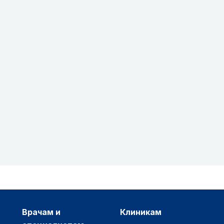
врачам и
клиникам