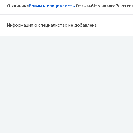
О клинике
Врачи и специалисты
Отзывы
Что нового?
Фотог
Информация о специалистах не добавлена