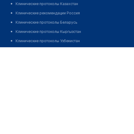
Клинические протоколы Казахстан
Клинические рекомендации Россия
Клинические протоколы Беларусь
Клинические протоколы Кыргызстан
Клинические протоколы Узбекистан
Клинические протоколы диагностики и лечения
Стоматология "ДЕНТАЛСЕРВИС"
Обзоры мировой медицинской периодики
Позвонить
Заболевания: обзорные статьи
Новости здравоохранения
Медикаменты
Лабораторные показатели
Медицинские термины
Мобильные приложения
клиникам
МИС для клиники