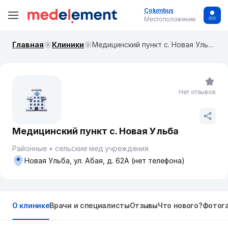
Columbus
Местоположение
Главная
Клиники
Медицинский пункт с. Новая Ульба
Нет отзывов
Медицинский пункт с. Новая Ульба
Районные
сельские мед.учреждения
Новая Ульба, ул. Абая, д. 62А (нет телефона)
О клинике
Врачи и специалисты
Отзывы
Что нового?
Фотог