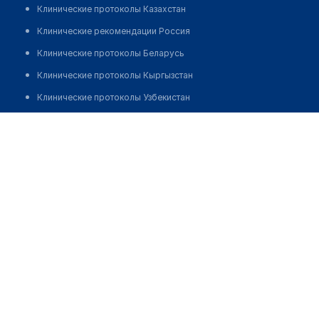
Клинические протоколы Казахстан
Клинические рекомендации Россия
Клинические протоколы Беларусь
Клинические протоколы Кыргызстан
Клинические протоколы Узбекистан
Клинические протоколы диагностики и лечения
Медицинский пункт с. Новая Ульба
Обзоры мировой медицинской периодики
Заболевания: обзорные статьи
Новости здравоохранения
Медикаменты
Лабораторные показатели
Медицинские термины
Мобильные приложения
клиникам
МИС для клиники