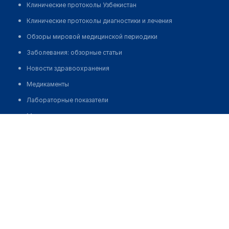
Клинические протоколы Узбекистан
Клинические протоколы диагностики и лечения
Обзоры мировой медицинской периодики
Заболевания: обзорные статьи
Новости здравоохранения
Медикаменты
Лабораторные показатели
Медицинские термины
Стоматологическая клиника "ДОКТОР ГАЗИЗОВА" в мкр
Жана Орда
Мобильные приложения
клиникам
Позвонить
МИС для клиники
МИС для клиники в Казахстане
МИС для клиники в Узбекистане
МИС для клиники в Кыргызстане
МИС для стоматологии