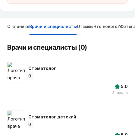
О клинике
Врачи и специалисты
Отзывы
Что нового?
Фотог
Врачи и специалисты (0)
Стоматолог
0
5.0
3 отзыва
Стоматолог детский
0
5.0