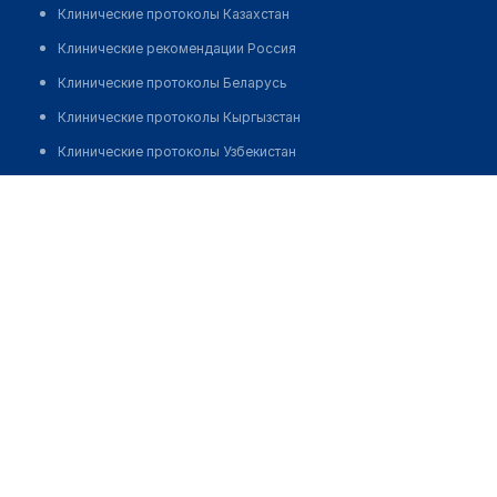
Клинические протоколы Казахстан
Клинические рекомендации Россия
Клинические протоколы Беларусь
Клинические протоколы Кыргызстан
Клинические протоколы Узбекистан
Клинические протоколы диагностики и лечения
Медицинский центр "ВОСТОК-МЕД" на Энергетиков
проспекте
Обзоры мировой медицинской периодики
Заболевания: обзорные статьи
Позвонить
Новости здравоохранения
Медикаменты
Лабораторные показатели
Медицинские термины
Мобильные приложения
клиникам
МИС для клиники