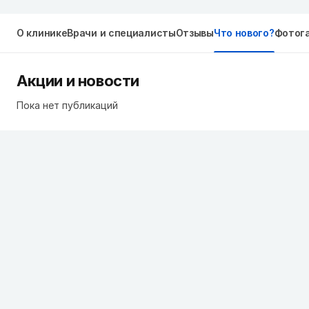
О клинике
Врачи и специалисты
Отзывы
Что нового?
Фотог
Акции и новости
Пока нет публикаций