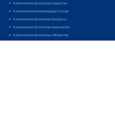
Клинические протоколы Казахстан
Клинические рекомендации Россия
Клинические протоколы Беларусь
Клинические протоколы Кыргызстан
Клинические протоколы Узбекистан
Клинические протоколы диагностики и лечения
Стоматология "BELOZUBKA MED SERVIS"
Обзоры мировой медицинской периодики
Позвонить
Заболевания: обзорные статьи
Новости здравоохранения
Медикаменты
Лабораторные показатели
Медицинские термины
Мобильные приложения
клиникам
МИС для клиники