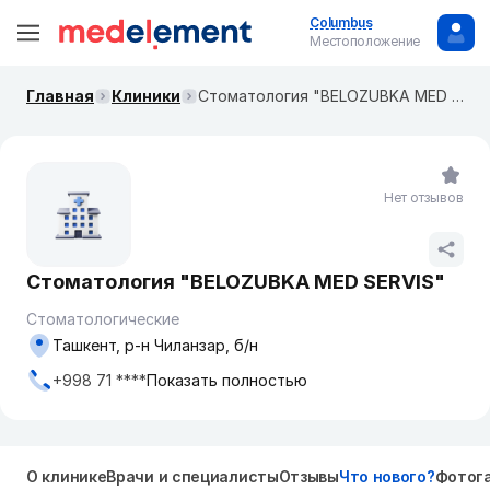
Columbus
Местоположение
Главная
Клиники
Стоматология "BELOZUBKA MED SERVIS"
Нет отзывов
Стоматология "BELOZUBKA MED SERVIS"
Стоматологические
Ташкент, р-н Чиланзар, б/н
+998 71 ****
Показать полностью
О клинике
Врачи и специалисты
Отзывы
Что нового?
Фотог