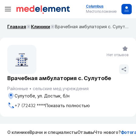
Columbus
Местоположение
Главная
Клиники
Врачебная амбулатория с. Сулутобе
Нет отзывов
Врачебная амбулатория с. Сулутобе
Районные
сельские мед.учреждения
Сулутобе, ул. Достык, б/н
+7 (72432 ****
Показать полностью
О клинике
Врачи и специалисты
Отзывы
Что нового?
Фотог