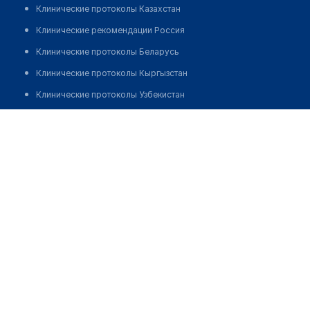
Клинические протоколы Казахстан
Клинические рекомендации Россия
Клинические протоколы Беларусь
Клинические протоколы Кыргызстан
Клинические протоколы Узбекистан
Клинические протоколы диагностики и лечения
Врачебная амбулатория с. Сулутобе
Обзоры мировой медицинской периодики
Позвонить
Заболевания: обзорные статьи
Новости здравоохранения
Медикаменты
Лабораторные показатели
Медицинские термины
Мобильные приложения
клиникам
МИС для клиники