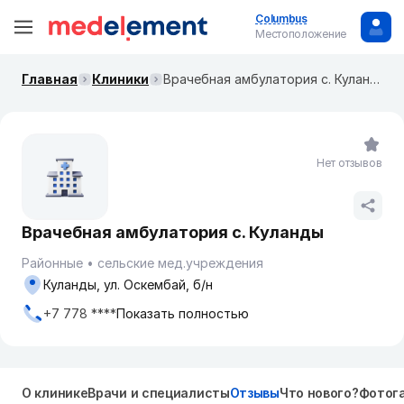
Columbus
Местоположение
Главная
Клиники
Врачебная амбулатория с. Куланды
Нет отзывов
Врачебная амбулатория с. Куланды
Районные
сельские мед.учреждения
Куланды, ул. Оскембай, б/н
+7 778 ****
Показать полностью
О клинике
Врачи и специалисты
Отзывы
Что нового?
Фотог