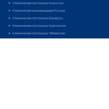
Клинические протоколы Казахстан
Клинические рекомендации Россия
Клинические протоколы Беларусь
Клинические протоколы Кыргызстан
Клинические протоколы Узбекистан
Клинические протоколы диагностики и лечения
Врачебная амбулатория с. Куланды
Обзоры мировой медицинской периодики
Позвонить
Заболевания: обзорные статьи
Новости здравоохранения
Медикаменты
Лабораторные показатели
Медицинские термины
Мобильные приложения
клиникам
МИС для клиники