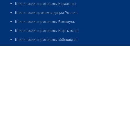
Клинические протоколы Казахстан
Клинические рекомендации Россия
Клинические протоколы Беларусь
Клинические протоколы Кыргызстан
Клинические протоколы Узбекистан
Клинические протоколы диагностики и лечения
Стоматология "МЕРЕЙ-DENT"
Обзоры мировой медицинской периодики
Позвонить
Заболевания: обзорные статьи
Новости здравоохранения
Медикаменты
Лабораторные показатели
Медицинские термины
Мобильные приложения
клиникам
МИС для клиники