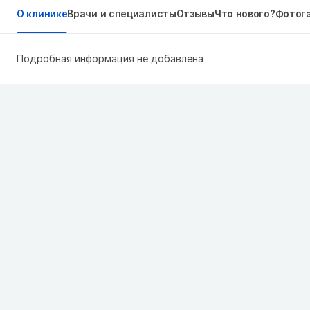
О клинике
Врачи и специалисты
Отзывы
Что нового?
Фотог
Подробная информация не добавлена