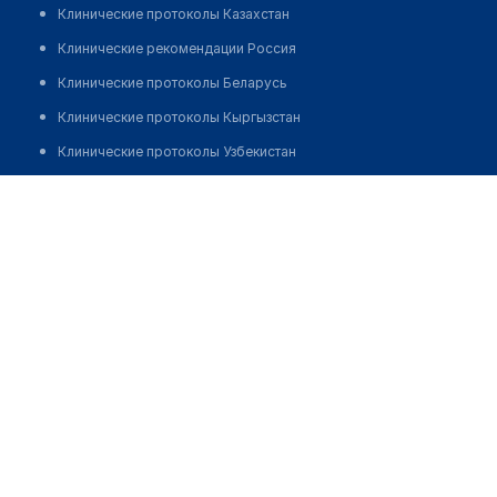
Клинические протоколы Казахстан
Клинические рекомендации Россия
Клинические протоколы Беларусь
Клинические протоколы Кыргызстан
Клинические протоколы Узбекистан
Клинические протоколы диагностики и лечения
Стоматология "ДИАНАDENT" на Независимости
Обзоры мировой медицинской периодики
Позвонить
Заболевания: обзорные статьи
Новости здравоохранения
Медикаменты
Лабораторные показатели
Медицинские термины
Мобильные приложения
клиникам
МИС для клиники