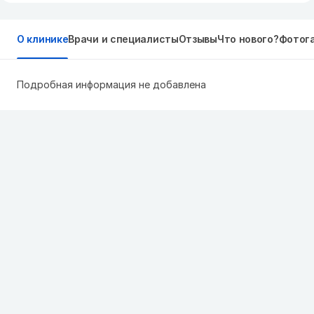
О клинике
Врачи и специалисты
Отзывы
Что нового?
Фотог
Подробная информация не добавлена