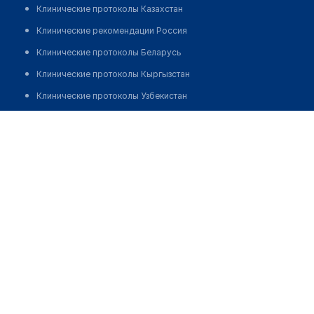
Клинические протоколы Казахстан
Клинические рекомендации Россия
Клинические протоколы Беларусь
Клинические протоколы Кыргызстан
Клинические протоколы Узбекистан
Клинические протоколы диагностики и лечения
Аллергологический центр "СЕЗИМ"
Обзоры мировой медицинской периодики
Позвонить
Заболевания: обзорные статьи
Новости здравоохранения
Медикаменты
Лабораторные показатели
Медицинские термины
Мобильные приложения
клиникам
МИС для клиники