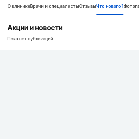
О клинике
Врачи и специалисты
Отзывы
Что нового?
Фотог
Акции и новости
Пока нет публикаций