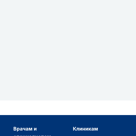
врачам и
клиникам