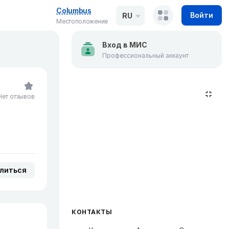
Columbus
Войти
RU
Местоположение
Вход в МИС
Профессиональный аккаунт
Нет отзывов
литься
КОНТАКТЫ