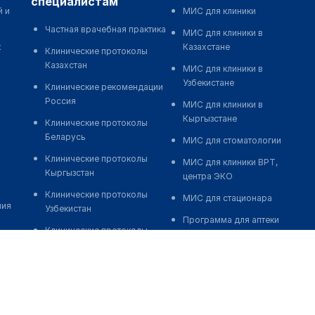
специалистам
й и
МИС для клиники
Частная врачебная практика
МИС для клиники в
к
Казахстане
Клинические протоколы
Казахстан
МИС для клиники в
Узбекистане
Клинические рекомендации
Россия
МИС для клиники в
Кыргызстане
Клинические протоколы
Беларусь
МИС для стоматологии
Клинические протоколы
МИС для клиники ВРТ,
Кыргызстан
центра ЭКО
Клинические протоколы
МИС для стационара
ния
Узбекистан
Программа для аптеки
Клинические протоколы
Автоматизация блока
диагностики и лечения
питания
Обзоры мировой
Реклама и продвижение
медицинской периодики
клиник
Заболевания: обзорные
Разработка сайта клиники