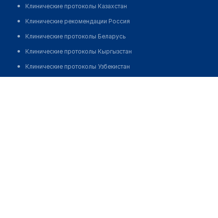
Клинические протоколы Казахстан
Клинические рекомендации Россия
Клинические протоколы Беларусь
Клинические протоколы Кыргызстан
Клинические протоколы Узбекистан
Клинические протоколы диагностики и лечения
Стоматологическая клиника "Anar Stom"
Обзоры мировой медицинской периодики
Позвонить
Заболевания: обзорные статьи
Новости здравоохранения
Медикаменты
Лабораторные показатели
Медицинские термины
Мобильные приложения
клиникам
МИС для клиники