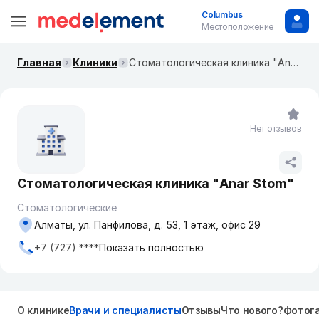
Columbus
Местоположение
Главная
Клиники
Стоматологическая клиника "Anar Stom"
Нет отзывов
Стоматологическая клиника "Anar Stom"
Стоматологические
Алматы, ​ул. Панфилова, д. 53,​ 1 этаж, офис 29
+7 (727) ****
Показать полностью
О клинике
Врачи и специалисты
Отзывы
Что нового?
Фотог