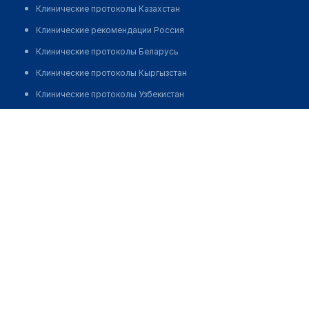
Клинические протоколы Казахстан
Клинические рекомендации Россия
Клинические протоколы Беларусь
Клинические протоколы Кыргызстан
Клинические протоколы Узбекистан
Клинические протоколы диагностики и лечения
Стоматология "ДЕНТЛЭНД"
Обзоры мировой медицинской периодики
Позвонить
Заболевания: обзорные статьи
Новости здравоохранения
Медикаменты
Лабораторные показатели
Медицинские термины
Мобильные приложения
клиникам
МИС для клиники