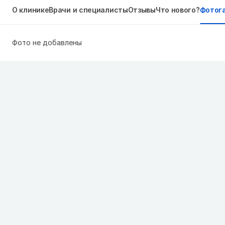
О клинике
Врачи и специалисты
Отзывы
Что нового?
Фотог
Фото не добавлены