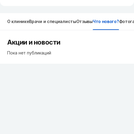
О клинике
Врачи и специалисты
Отзывы
Что нового?
Фотог
Акции и новости
Пока нет публикаций