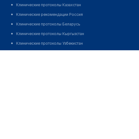
Клинические протоколы Казахстан
Клинические рекомендации Россия
Клинические протоколы Беларусь
Клинические протоколы Кыргызстан
Клинические протоколы Узбекистан
Клинические протоколы диагностики и лечения
Центр вакцинации "ЭКСКЛЮЗИВ МЕДИКАЛ"
Обзоры мировой медицинской периодики
Позвонить
Заболевания: обзорные статьи
Новости здравоохранения
Медикаменты
Лабораторные показатели
Медицинские термины
Мобильные приложения
клиникам