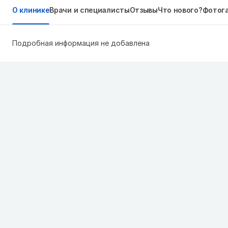
О клинике
Врачи и специалисты
Отзывы
Что нового?
Фотог
Подробная информация не добавлена