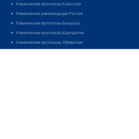
Клинические протоколы Казахстан
Клинические рекомендации Россия
Клинические протоколы Беларусь
Клинические протоколы Кыргызстан
Клинические протоколы Узбекистан
Клинические протоколы диагностики и лечения
Медицинская клиника "VITAL PRESTIGE"
Обзоры мировой медицинской периодики
Позвонить
Заболевания: обзорные статьи
Новости здравоохранения
Медикаменты
Лабораторные показатели
Медицинские термины
Мобильные приложения
клиникам
МИС для клиники