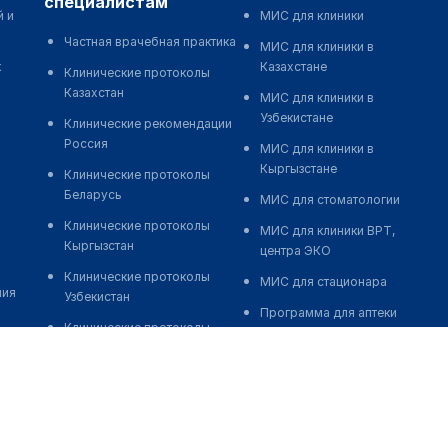
специалистам
й и
МИС для клиники
Частная врачебная практика
МИС для клиники в
к
Казахстане
Клинические протоколы
Казахстан
МИС для клиники в
Узбекистане
Клинические рекомендации
Россия
МИС для клиники в
Кыргызстане
Клинические протоколы
Беларусь
МИС для стоматологии
Клинические протоколы
МИС для клиники ВРТ,
Кыргызстан
центра ЭКО
Клинические протоколы
МИС для стационара
ния
Узбекистан
Программа для аптеки
Клинические протоколы
Автоматизация блока
диагностики и лечения
питания
Обзоры мировой
Реклама и продвижение
медицинской периодики
клиник
Заболевания: обзорные
Разработка сайта клиники