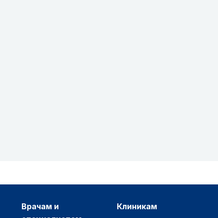
врачам и
клиникам