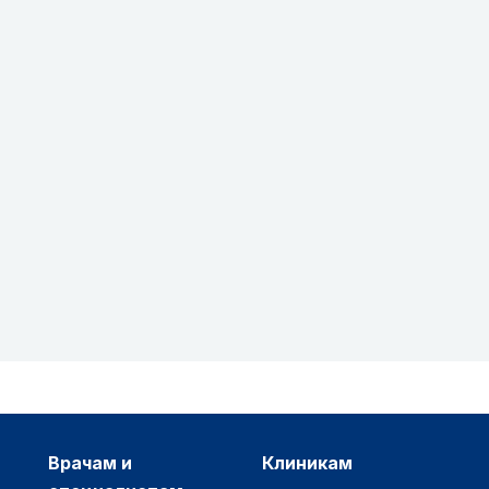
врачам и
клиникам