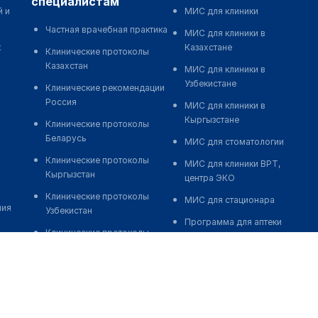
специалистам
й и
МИС для клиники
Частная врачебная практика
МИС для клиники в
к
Казахстане
Клинические протоколы
Казахстан
МИС для клиники в
Узбекистане
Клинические рекомендации
Россия
МИС для клиники в
Кыргызстане
Клинические протоколы
Беларусь
МИС для стоматологии
Клинические протоколы
МИС для клиники ВРТ,
Кыргызстан
центра ЭКО
Клинические протоколы
МИС для стационара
ния
Узбекистан
Программа для аптеки
Клинические протоколы
Автоматизация блока
диагностики и лечения
питания
Обзоры мировой
Реклама и продвижение
медицинской периодики
клиник
Заболевания: обзорные
Разработка сайта клиники