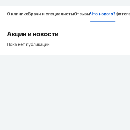
О клинике
Врачи и специалисты
Отзывы
Что нового?
Фотог
Акции и новости
Пока нет публикаций