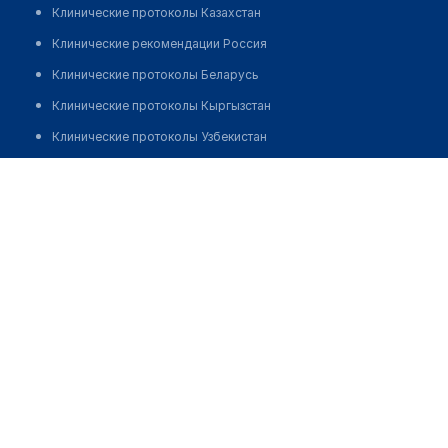
Клинические протоколы Казахстан
Клинические рекомендации Россия
Клинические протоколы Беларусь
Клинические протоколы Кыргызстан
Клинические протоколы Узбекистан
Клинические протоколы диагностики и лечения
Процедурный кабинет при аптеке на Казиева
Обзоры мировой медицинской периодики
Позвонить
Заболевания: обзорные статьи
Новости здравоохранения
Медикаменты
Лабораторные показатели
Медицинские термины
Мобильные приложения
клиникам
МИС для клиники