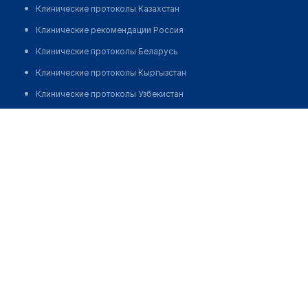
Клинические протоколы Казахстан
Клинические рекомендации Россия
Клинические протоколы Беларусь
Клинические протоколы Кыргызстан
Клинические протоколы Узбекистан
Клинические протоколы диагностики и лечения
Центр восстановительной медицины "БАЙКАЛ"
Обзоры мировой медицинской периодики
Позвонить
Заболевания: обзорные статьи
Новости здравоохранения
Медикаменты
Лабораторные показатели
Медицинские термины
Мобильные приложения
клиникам
МИС для клиники