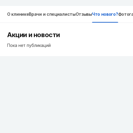
О клинике
Врачи и специалисты
Отзывы
Что нового?
Фотог
Акции и новости
Пока нет публикаций