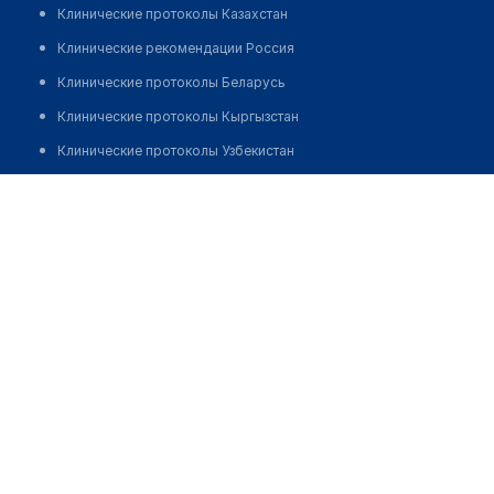
Клинические протоколы Казахстан
Клинические рекомендации Россия
Клинические протоколы Беларусь
Клинические протоколы Кыргызстан
Клинические протоколы Узбекистан
Клинические протоколы диагностики и лечения
Центр молекулярной диагностики "CMD" на​​​​ ​​​Ильинском
бульваре
Обзоры мировой медицинской периодики
Заболевания: обзорные статьи
Позвонить
Новости здравоохранения
Медикаменты
Лабораторные показатели
Медицинские термины
Мобильные приложения
клиникам
МИС для клиники