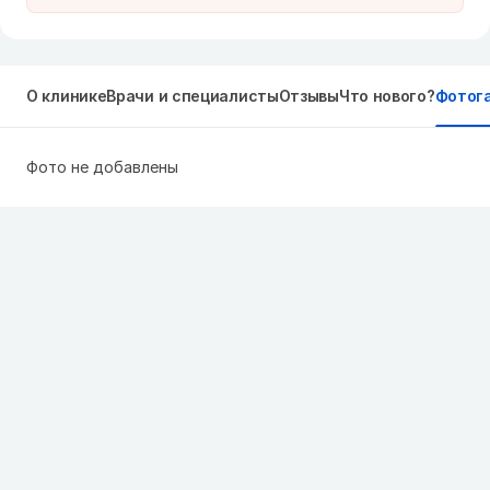
О клинике
Врачи и специалисты
Отзывы
Что нового?
Фотог
Фото не добавлены