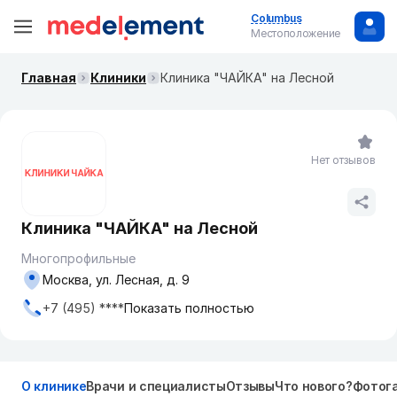
Columbus
Местоположение
Главная
Клиники
Клиника "ЧАЙКА" на Лесной
Нет отзывов
Клиника "ЧАЙКА" на Лесной
Многопрофильные
Москва, ул. Лесная, д. 9
+7 (495) ****
Показать полностью
О клинике
Врачи и специалисты
Отзывы
Что нового?
Фотог