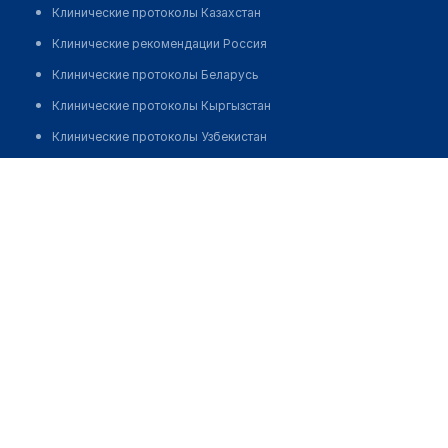
Клинические протоколы Казахстан
Клинические рекомендации Россия
Клинические протоколы Беларусь
Клинические протоколы Кыргызстан
Клинические протоколы Узбекистан
Клинические протоколы диагностики и лечения
Клиника "ЧАЙКА" на Лесной
Обзоры мировой медицинской периодики
Позвонить
Заболевания: обзорные статьи
Новости здравоохранения
Медикаменты
Лабораторные показатели
Медицинские термины
Мобильные приложения
клиникам
МИС для клиники