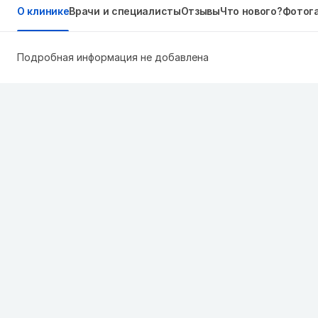
О клинике
Врачи и специалисты
Отзывы
Что нового?
Фотог
Подробная информация не добавлена