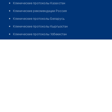
Клинические протоколы Казахстан
Клинические рекомендации Россия
Клинические протоколы Беларусь
Клинические протоколы Кыргызстан
Клинические протоколы Узбекистан
Клинические протоколы диагностики и лечения
Фельдшерско-акушерский пункт с. Лозовое
Обзоры мировой медицинской периодики
Позвонить
Заболевания: обзорные статьи
Новости здравоохранения
Медикаменты
Лабораторные показатели
Медицинские термины
Мобильные приложения
клиникам
МИС для клиники