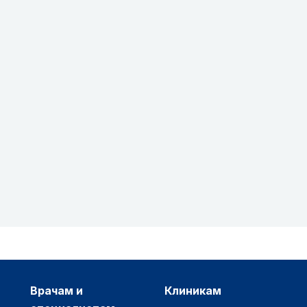
врачам и
клиникам