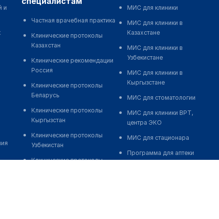
специалистам
й и
МИС для клиники
Частная врачебная практика
МИС для клиники в
к
Казахстане
Клинические протоколы
Казахстан
МИС для клиники в
Узбекистане
Клинические рекомендации
Россия
МИС для клиники в
Кыргызстане
Клинические протоколы
Беларусь
МИС для стоматологии
Клинические протоколы
МИС для клиники ВРТ,
Кыргызстан
центра ЭКО
Клинические протоколы
МИС для стационара
ния
Узбекистан
Программа для аптеки
Клинические протоколы
Автоматизация блока
диагностики и лечения
питания
Обзоры мировой
Реклама и продвижение
медицинской периодики
клиник
Заболевания: обзорные
Разработка сайта клиники