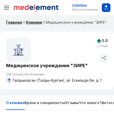
Columbus
Местоположение
Главная
Клиники
Медицинское учреждение "ЗИРЕ"
5.0
1 отзыв
Медицинское учреждение "ЗИРЕ"
Офтальмологические
Талдыкорган (Талды-Курган), ул. Ескельди би, д. 1
О клинике
Врачи и специалисты
Отзывы
Что нового?
Фотог