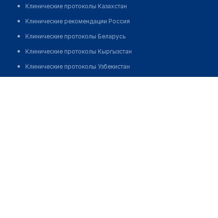
Клинические протоколы Казахстан
Клинические рекомендации Россия
Клинические протоколы Беларусь
Клинические протоколы Кыргызстан
Клинические протоколы Узбекистан
Клинические протоколы диагностики и лечения
Медицинское учреждение "ЗИРЕ"
Обзоры мировой медицинской периодики
Заболевания: обзорные статьи
Новости здравоохранения
Медикаменты
Лабораторные показатели
Медицинские термины
Мобильные приложения
клиникам
МИС для клиники