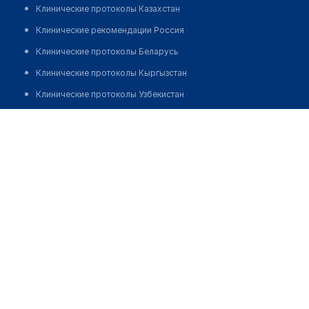
Клинические протоколы Казахстан
Клинические рекомендации Россия
Клинические протоколы Беларусь
Клинические протоколы Кыргызстан
Клинические протоколы Узбекистан
Клинические протоколы диагностики и лечения
Медицинский пункт с. Шили
Обзоры мировой медицинской периодики
Позвонить
Заболевания: обзорные статьи
Новости здравоохранения
Медикаменты
Лабораторные показатели
Медицинские термины
Мобильные приложения
клиникам
МИС для клиники