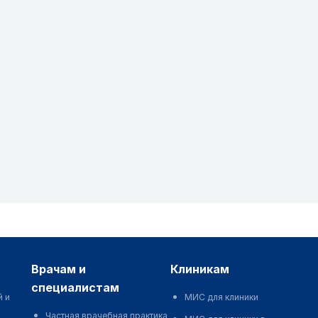
врачам и
клиникам
специалистам
й и
МИС для клиники
Частная врачебная практика