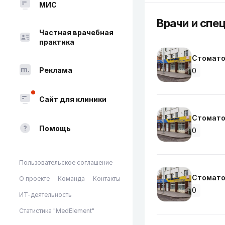
МИС
Врачи и спе
Частная врачебная
практика
Стомато
Реклама
0
Сайт для клиники
Стомато
Помощь
0
Пользовательское соглашение
Стомато
О проекте
Команда
Контакты
0
ИТ-деятельность
Статистика "MedElement"