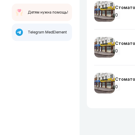
Стомато
Детям нужна помощь!
0
Telegram MedElement
Стомато
0
Стомато
0