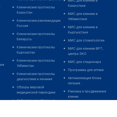
МИС для клиники в
к
Казахстане
Клинические протоколы
Казахстан
МИС для клиники в
Узбекистане
Клинические рекомендации
Россия
МИС для клиники в
Кыргызстане
Клинические протоколы
Беларусь
МИС для стоматологии
Клинические протоколы
МИС для клиники ВРТ,
Кыргызстан
центра ЭКО
Клинические протоколы
МИС для стационара
ния
Узбекистан
Программа для аптеки
Клинические протоколы
Автоматизация блока
диагностики и лечения
питания
Обзоры мировой
Реклама и продвижение
медицинской периодики
клиник
Заболевания: обзорные
Разработка сайта клиники
статьи
Разработка сайта клиники в
Новости здравоохранения