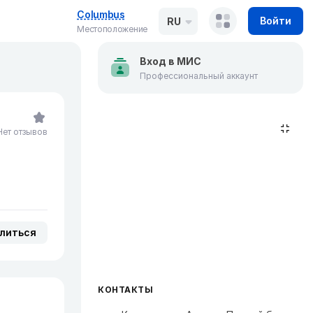
Columbus
Войти
RU
Местоположение
Вход в МИС
Профессиональный аккаунт
Нет отзывов
литься
КОНТАКТЫ