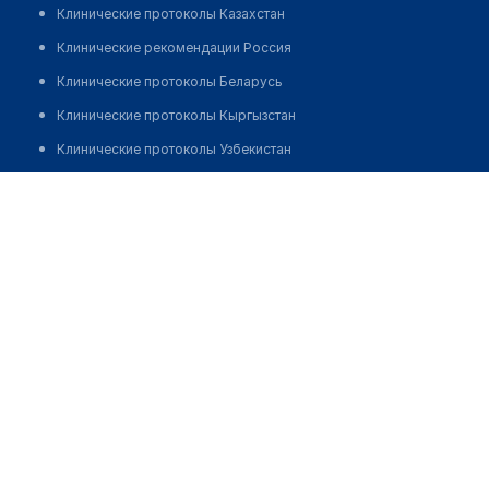
Клинические протоколы Казахстан
Клинические рекомендации Россия
Клинические протоколы Беларусь
Клинические протоколы Кыргызстан
Клинические протоколы Узбекистан
Клинические протоколы диагностики и лечения
Стоматологическая клиника "МАСТЕРСКАЯ УЛЫБОК"
Обзоры мировой медицинской периодики
Позвонить
Заболевания: обзорные статьи
Новости здравоохранения
Медикаменты
Лабораторные показатели
Медицинские термины
Мобильные приложения
клиникам
МИС для клиники