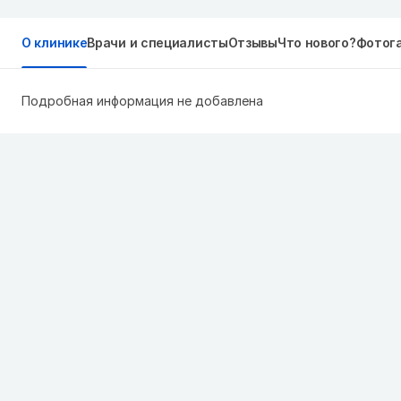
О клинике
Врачи и специалисты
Отзывы
Что нового?
Фотог
Подробная информация не добавлена