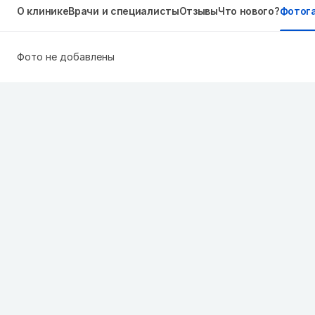
О клинике
Врачи и специалисты
Отзывы
Что нового?
Фотог
Фото не добавлены