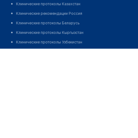
Клинические протоколы Казахстан
Клинические рекомендации Россия
Клинические протоколы Беларусь
Клинические протоколы Кыргызстан
Клинические протоколы Узбекистан
Клинические протоколы диагностики и лечения
Многопрофильный центр "МЕДИКА" на Пулковской
Обзоры мировой медицинской периодики
Позвонить
Заболевания: обзорные статьи
Новости здравоохранения
Медикаменты
Лабораторные показатели
Медицинские термины
Мобильные приложения
клиникам
МИС для клиники