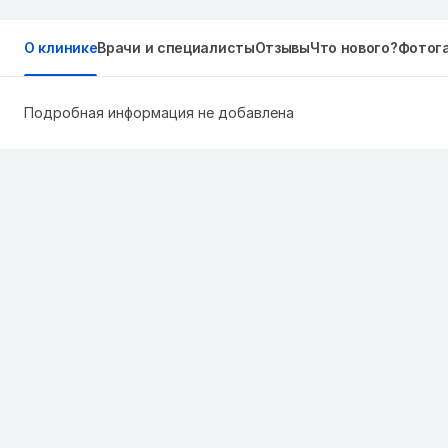
О клинике
Врачи и специалисты
Отзывы
Что нового?
Фотог
Подробная информация не добавлена