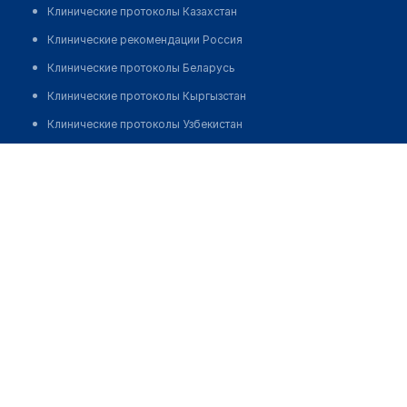
Клинические протоколы Казахстан
Клинические рекомендации Россия
Клинические протоколы Беларусь
Клинические протоколы Кыргызстан
Клинические протоколы Узбекистан
Клинические протоколы диагностики и лечения
Кабинет отоларинголога на ​Восточно-Кругликовской
Обзоры мировой медицинской периодики
Позвонить
Заболевания: обзорные статьи
Новости здравоохранения
Медикаменты
Лабораторные показатели
Медицинские термины
Мобильные приложения
клиникам
МИС для клиники