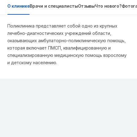
О клинике
Врачи и специалисты
Отзывы
Что нового?
Фотог
Поликлиника представляет собой одно из крупных
лечебно-диагностических учреждений области,
оказывающих амбулаторно-поликлиническую помощь,
которая включает ПМСП, квалифицированную и
специализированную медицинскую помощь взрослому
и детскому населению.