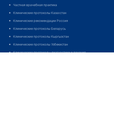
Частная врачебная практика
Клинические протоколы Казахстан
Клинические рекомендации Россия
Клинические протоколы Беларусь
Клинические протоколы Кыргызстан
Клинические протоколы Узбекистан
Клинические протоколы диагностики и лечения
Городская поликлиника №2
Обзоры мировой медицинской периодики
Позвонить
Заболевания: обзорные статьи
Новости здравоохранения
Медикаменты
Лабораторные показатели
Медицинские термины
Мобильные приложения
клиникам