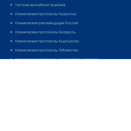
Частная врачебная практика
Клинические протоколы Казахстан
Клинические рекомендации Россия
Клинические протоколы Беларусь
Клинические протоколы Кыргызстан
Клинические протоколы Узбекистан
Клинические протоколы диагностики и лечения
Казахстанско-китайский медицинский центр "ШЫҒЫС"
Обзоры мировой медицинской периодики
Позвонить
Заболевания: обзорные статьи
Новости здравоохранения
Медикаменты
Лабораторные показатели
Медицинские термины
Мобильные приложения
клиникам