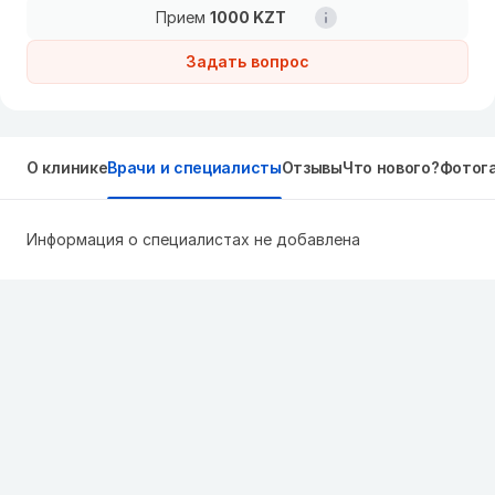
Прием
1000 KZT
Задать вопрос
О клинике
Врачи и специалисты
Отзывы
Что нового?
Фотог
Информация о специалистах не добавлена