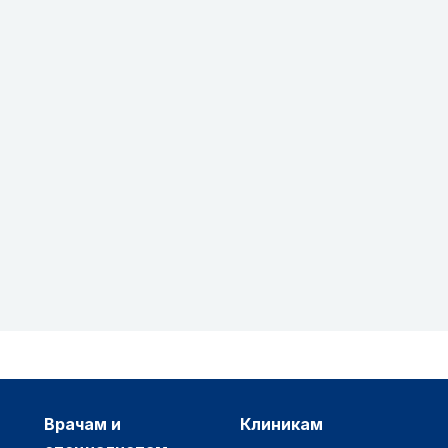
врачам и
клиникам