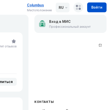
Columbus
Войти
RU
Местоположение
Вход в МИС
Профессиональный аккаунт
Нет отзывов
литься
КОНТАКТЫ