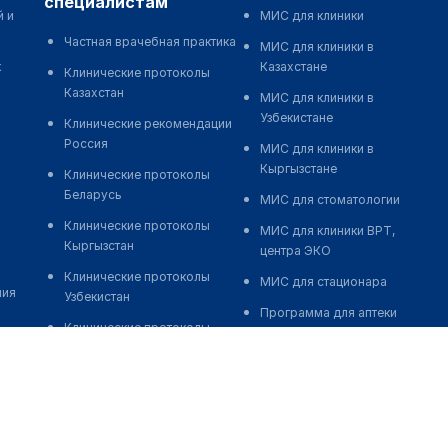
специалистам
й и
МИС для клиники
Частная врачебная практика
МИС для клиники в
к
Казахстане
Клинические протоколы
Казахстан
МИС для клиники в
Узбекистане
Клинические рекомендации
Россия
МИС для клиники в
Кыргызстане
Клинические протоколы
Беларусь
МИС для стоматологии
Клинические протоколы
МИС для клиники ВРТ,
Кыргызстан
центра ЭКО
Клинические протоколы
МИС для стационара
ния
Узбекистан
Программа для аптеки
Клинические протоколы
Автоматизация блока
диагностики и лечения
питания
Обзоры мировой
Реклама и продвижение
медицинской периодики
клиник
Заболевания: обзорные
Разработка сайта клиники