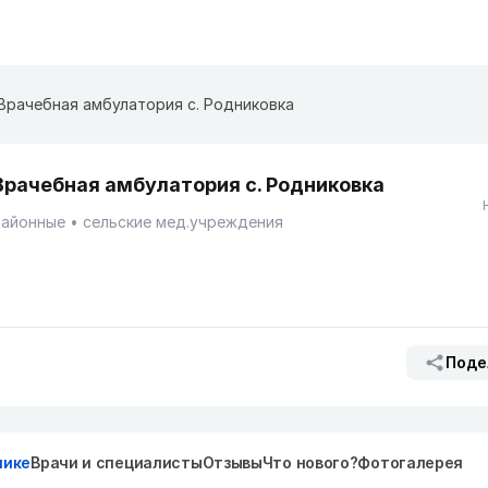
Врачебная амбулатория с. Родниковка
Врачебная амбулатория с. Родниковка
Районные
сельские мед.учреждения
Поде
нике
Врачи и специалисты
Отзывы
Что нового?
Фотогалерея