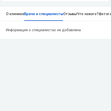
О клинике
Врачи и специалисты
Отзывы
Что нового?
Фотог
Информация о специалистах не добавлена