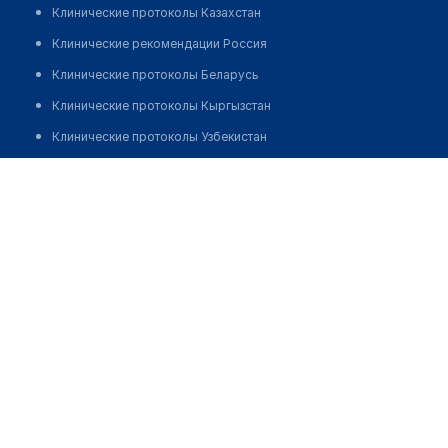
Клинические протоколы Казахстан
Клинические рекомендации Россия
Клинические протоколы Беларусь
Клинические протоколы Кыргызстан
Клинические протоколы Узбекистан
Клинические протоколы диагностики и лечения
Медицинский центр "МЕДКВАДРАТ" на Воротынской
Обзоры мировой медицинской периодики
Позвонить
Заболевания: обзорные статьи
Новости здравоохранения
Медикаменты
Лабораторные показатели
Медицинские термины
Мобильные приложения
клиникам
МИС для клиники