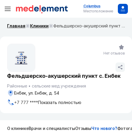
Columbus
Местоположение
Главная
Клиники
Фельдшерско-акушерский пункт с. Енбек
Нет отзывов
Фельдшерско-акушерский пункт с. Енбек
Районные
сельские мед.учреждения
Енбек, ул. Енбек, д. 54
+7 777 ****
Показать полностью
О клинике
Врачи и специалисты
Отзывы
Что нового?
Фотог