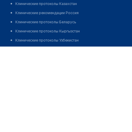
Клинические протоколы Казахстан
Клинические рекомендации Россия
Клинические протоколы Беларусь
Клинические протоколы Кыргызстан
Клинические протоколы Узбекистан
Клинические протоколы диагностики и лечения
Фельдшерско-акушерский пункт с. Енбек
Обзоры мировой медицинской периодики
Позвонить
Заболевания: обзорные статьи
Новости здравоохранения
Медикаменты
Лабораторные показатели
Медицинские термины
Мобильные приложения
клиникам
МИС для клиники