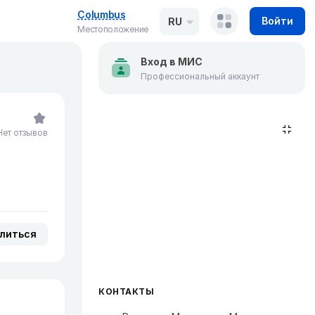
Columbus
Войти
RU
Местоположение
Вход в МИС
Профессиональный аккаунт
Нет отзывов
литься
КОНТАКТЫ