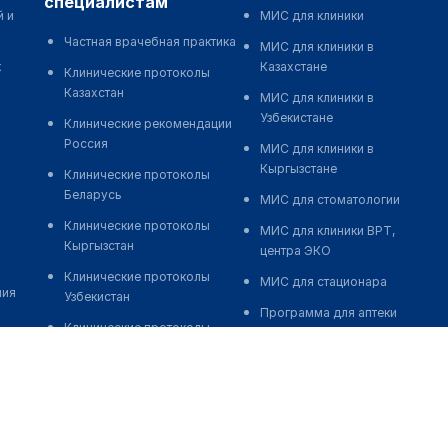
специалистам
й и
МИС для клиники
Частная врачебная практика
МИС для клиники в
к
Казахстане
Клинические протоколы
Казахстан
МИС для клиники в
Узбекистане
Клинические рекомендации
Россия
МИС для клиники в
Кыргызстане
Клинические протоколы
Беларусь
МИС для стоматологии
Клинические протоколы
МИС для клиники ВРТ,
Кыргызстан
центра ЭКО
Клинические протоколы
МИС для стационара
ния
Узбекистан
Программа для аптеки
Клинические протоколы
Автоматизация блока
диагностики и лечения
питания
Обзоры мировой
Реклама и продвижение
медицинской периодики
клиник
Заболевания: обзорные
Разработка сайта клиники