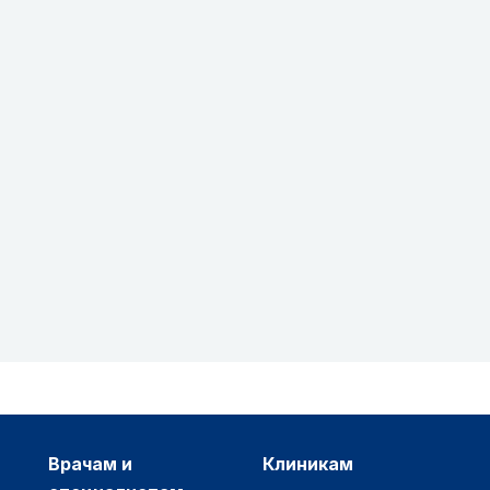
врачам и
клиникам