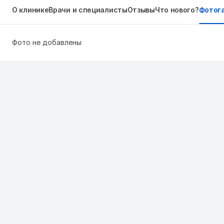
О клинике
Врачи и специалисты
Отзывы
Что нового?
Фотог
Фото не добавлены