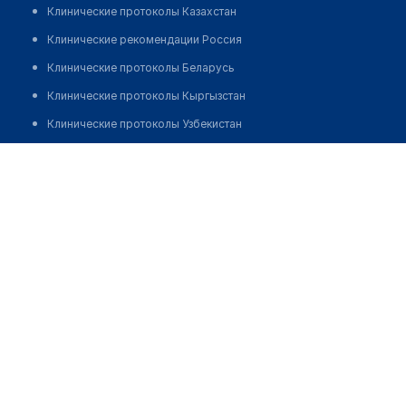
Клинические протоколы Казахстан
Клинические рекомендации Россия
Клинические протоколы Беларусь
Клинические протоколы Кыргызстан
Клинические протоколы Узбекистан
Клинические протоколы диагностики и лечения
Стоматологическая клиника "СЭМ"
Обзоры мировой медицинской периодики
Позвонить
Заболевания: обзорные статьи
Новости здравоохранения
Медикаменты
Лабораторные показатели
Медицинские термины
Мобильные приложения
клиникам
МИС для клиники