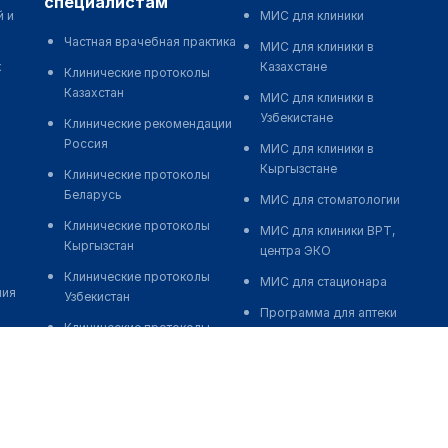
специалистам
й и
МИС для клиники
Частная врачебная практика
МИС для клиники в
к
Казахстане
Клинические протоколы
Казахстан
МИС для клиники в
Узбекистане
Клинические рекомендации
Россия
МИС для клиники в
Кыргызстане
Клинические протоколы
Беларусь
МИС для стоматологии
Клинические протоколы
МИС для клиники ВРТ,
Кыргызстан
центра ЭКО
Клинические протоколы
МИС для стационара
ния
Узбекистан
Программа для аптеки
Клинические протоколы
Автоматизация блока
диагностики и лечения
питания
Обзоры мировой
Реклама и продвижение
медицинской периодики
клиник
Заболевания: обзорные
Разработка сайта клиники