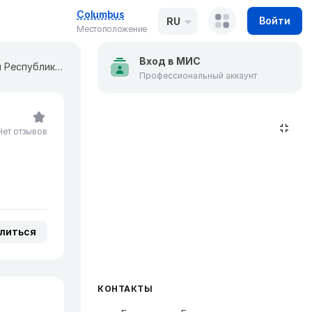
Columbus
Войти
RU
Местоположение
Вход в МИС
1134 военный клинический медицинский центр Вооруженных Сил Республики Беларусь
Профессиональный аккаунт
Нет отзывов
литься
КОНТАКТЫ