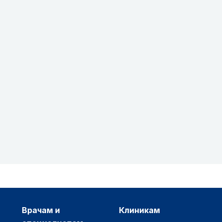
врачам и
клиникам