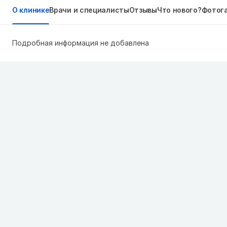
О клинике
Врачи и специалисты
Отзывы
Что нового?
Фотог
Подробная информация не добавлена