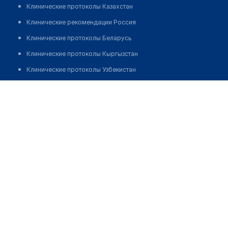
Клинические протоколы Казахстан
Клинические рекомендации Россия
Клинические протоколы Беларусь
Клинические протоколы Кыргызстан
Клинические протоколы Узбекистан
Клинические протоколы диагностики и лечения
Стоматология "СТЭНВИС"
Обзоры мировой медицинской периодики
Позвонить
Заболевания: обзорные статьи
Новости здравоохранения
Медикаменты
Лабораторные показатели
Медицинские термины
Мобильные приложения
клиникам
МИС для клиники